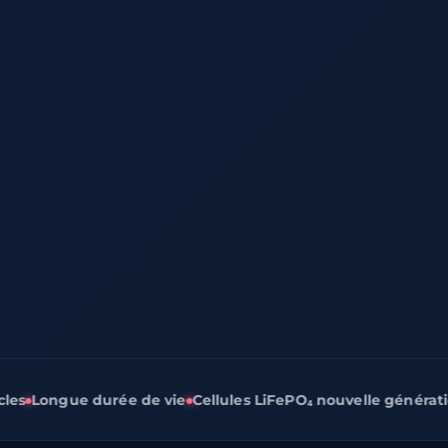
Longue durée de vie
Cellules LiFePO₄ nouvelle génération
O