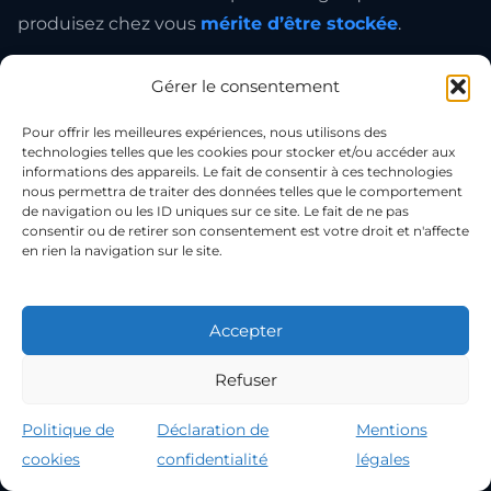
produisez chez vous
mérite d’être stockée
.
Je conçois mes coffrets sur mesure pour votre
Gérer le consentement
installation, c’est comme ça que j’ai commencé.
Pour offrir les meilleures expériences, nous utilisons des
Puis au fil du temps j’ai préféré tout faire moi-
technologies telles que les cookies pour stocker et/ou accéder aux
même et vous proposer un
service complet
:
informations des appareils. Le fait de consentir à ces technologies
nous permettra de traiter des données telles que le comportement
installation de panneaux, délestage intelligent vers
de navigation ou les ID uniques sur ce site. Le fait de ne pas
un véhicule électrique, stockage batterie, maintien
consentir ou de retirer son consentement est votre droit et n'affecte
en rien la navigation sur le site.
contre les coupures EDF.
Je sélectionne moi-même les cellules lithium-fer-
Accepter
phosphate les plus durables —
aujourd’hui des
cellules nouvelle génération qui tiennent + de 10
Refuser
000 cycles, soit le double du marché
. Et je les
Politique de
Déclaration de
pose chez vous personnellement.
cookies
confidentialité